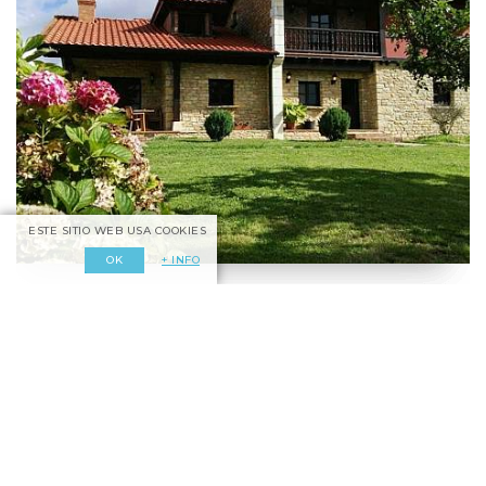
ESTE SITIO WEB USA COOKIES
+ INFO
OK
Apartamentos Rurales El Vallejo
Camplengo - Santillana del Mar - Cantabria
Enlaces de